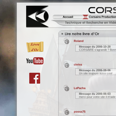
Roland
Message du
2006-10-28
CORSAIRE s'agrandit ? Bonne
chriss
Message du
2006-08-06
Un site toujours aussi cool ....
LePacha
Message du
2006-06-03
merci pour votre site il m'aid
pooss75