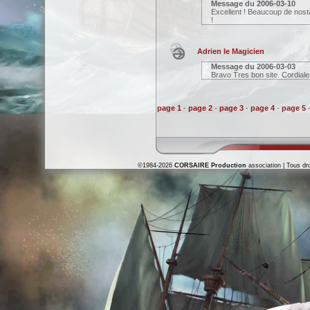
Message du
2006-03-10
Excellent ! Beaucoup de nosta
!
Adrien le Magicien
Message du
2006-03-03
Bravo Tres bon site. Cordialem
page 1
-
page 2
-
page 3
-
page 4
-
page 5
©1984-2026
CORSAIRE Production
association | Tous dro