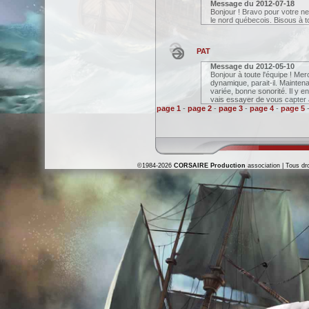
Message du
2012-07-18
Bonjour ! Bravo pour votre ne
le nord québecois. Bisous à t
PAT
Message du
2012-05-10
Bonjour à toute l'équipe ! Mer
dynamique, parait-il. Mainten
variée, bonne sonorité. Il y 
vais essayer de vous capter 
page 1
-
page 2
-
page 3
-
page 4
-
page 5
©1984-2026
CORSAIRE Production
association | Tous dro