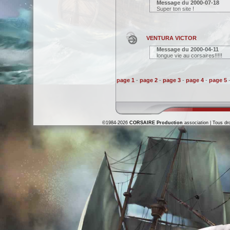
Message du
2000-07-18
Super ton site !
VENTURA VICTOR
Message du
2000-04-11
longue vie au corsaires!!!!!
page 1
-
page 2
-
page 3
-
page 4
-
page 5
©1984-2026
CORSAIRE Production
association | Tous dro