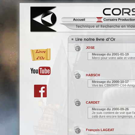
JOSE
Message du
2001-01-19
Merci pour votre aide et votre
HABSCH
Message du
2000-10-17
Vive les CBM3000-C64-Amig
CARDET
Message du
2000-09-26
Je suis content de voir que
celà dure encore longtemps. A
François LAGEAT