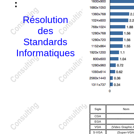
:
Résolution
des
Standards
Informatiques
Sigle
Nom
CGA
EGA
VGA
(Video Graphic A
S-VGA
(Super-VGA