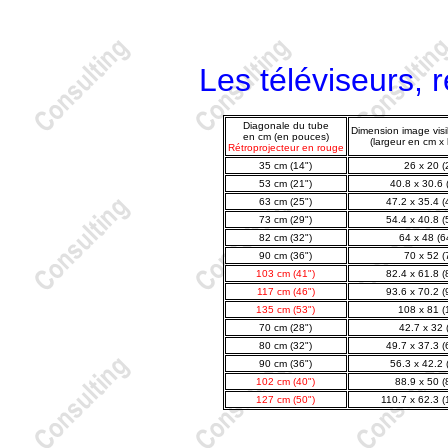
Les téléviseurs, r
Diagonale du tube
Dimension image visib
en cm (en pouces)
(largeur en cm x
Rétroprojecteur en rouge
35 cm (14")
26 x 20 (
53 cm (21")
40.8 x 30.6 
63 cm (25")
47.2 x 35.4 (
73 cm (29")
54.4 x 40.8 (
82 cm (32")
64 x 48 (6
90 cm (36")
70 x 52 (
103 cm (41")
82.4 x 61.8 (
117 cm (46")
93.6 x 70.2 (
135 cm (53")
108 x 81 (
70 cm (28")
42.7 x 32 
80 cm (32")
49.7 x 37.3 (
90 cm (36")
56.3 x 42.2 
102 cm (40")
88.9 x 50 (
127 cm (50")
110.7 x 62.3 (