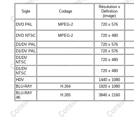
Résolution x
Sigle
Codage
Définition
(image)
DVD PAL
MPEG-2
720 x 576
DVD NTSC
MPEG-2
720 x 480
D1/DV PAL
720 x 576
D1/DV PAL
720 x 576
D1/DV
720 x 480
NTSC
D1/DV
720 x 480
NTSC
HDV
1440 x 1080
BLU-RAY
H.264
1920 x 1080
BLU-RAY
H.265
3840 x 2160
4K