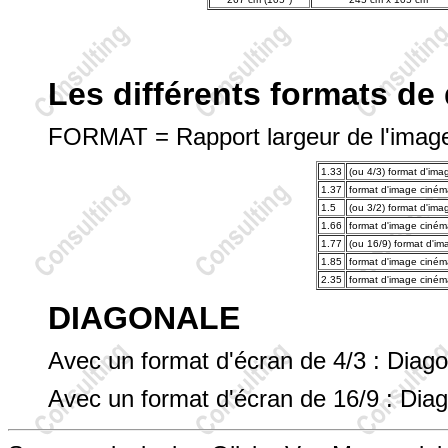
Les différents formats de 
FORMAT = Rapport largeur de l'image
1.33
(ou 4/3) format d'imag
1.37
format d'image ciné
1.5
(ou 3/2) format d'imag
1.66
format d'image ciné
1.77
(ou 16/9) format d'im
1.85
format d'image ciné
2.35
format d'image cin
DIAGONALE
Avec un format d'écran de 4/3 : Diago
Avec un format d'écran de 16/9 : Dia