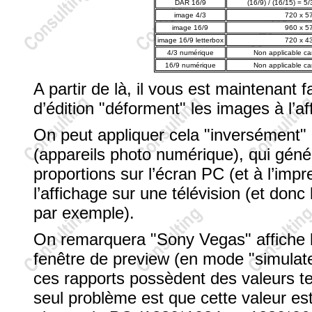
DAR 16/9
(16/9) / (16/15) = 5
image 4/3
720 x 5
image 16/9
960 x 5
image 16/9 letterbox
720 x 4
4/3 numérique
Non applicable ca
16/9 numérique
Non applicable ca
A partir de là, il vous est maintenan
d’édition "déforment" les images à l’af
On peut appliquer cela "inversément" 
(appareils photo numérique), qui géné
proportions sur l’écran PC (et à l’imp
l’affichage sur une télévision (et don
par exemple).
On remarquera "Sony Vegas" affiche bi
fenêtre de preview (en mode "simulate 
ces rapports possèdent des valeurs t
seul problème est que cette valeur est