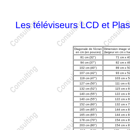
Les téléviseurs LCD et Pl
Diagonale de l'écran
Dimension image vi
en cm (en pouces)
(largeur en cm x h
81 cm (32")
71 cm x 4
94 cm (37")
82 cm x 4
102 cm (40")
89 cm x 5
107 cm (42")
93 cm x 5
119 cm (47")
103 cm x 
127 cm (50")
111 cm x 6
132 cm (52")
115 cm x 6
140 cm (55")
122 cm x 
140 cm (55")
122 cm x 
152 cm (60")
132 cm x 
165 cm (65")
144 cm x 
165 cm (65")
144 cm x 
178 cm (70")
154 cm x 
203 cm (80")
154 cm x 