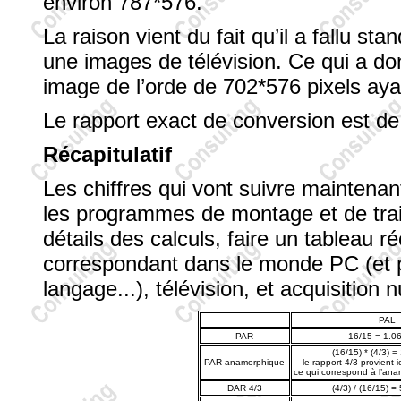
environ 787*576.
La raison vient du fait qu’il a fallu s
une images de télévision. Ce qui a do
image de l’orde de 702*576 pixels ayan
Le rapport exact de conversion est de
Récapitulatif
Les chiffres qui vont suivre mainten
les programmes de montage et de trait
détails des calculs, faire un tableau ré
correspondant dans le monde PC (et p
langage...), télévision, et acquisition
PAL
PAR
16/15 = 1.06
(16/15) * (4/3) =
PAR anamorphique
le rapport 4/3 provient ic
ce qui correspond à l’an
DAR 4/3
(4/3) / (16/15) =