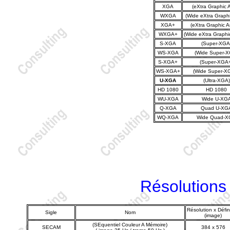
XGA
(eXtra Graphic A
WXGA
(Wide eXtra Graphi
XGA+
(eXtra Graphic A
WXGA+
(Wide eXtra Graphic
S-XGA
(Super-XGA
WS-XGA
(Wide Super-
S-XGA+
(Super-XGA
WS-XGA+
(Wide Super-X
U-XGA
(Ultra-XGA)
HD 1080
HD 1080
WU-XGA
Wide U-XG
Q-XGA
Quad U-XG
WQ-XGA
Wide Quad-
Résolutions
Résolution x Défin
Sigle
Nom
(image)
(SEquentiel Couleur A Mémoire)
SECAM
384 x 576