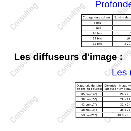
Profonde
Codage du pixel sur :
Nombre de co
4 bits
8 bits
16 bits
6
24 bits
16
32 bits
4 29
Les diffuseurs d'image :
Les 
Diagonale du tube
Dimension image vis
en cm (en pouces)
(largeur en cm x ha
35 cm (14")
26 x 20
38 cm (15")
29 x 22
43 cm (17")
32 x 24
48 cm (19")
36 x 27
53 cm (21")
40.8 x 30